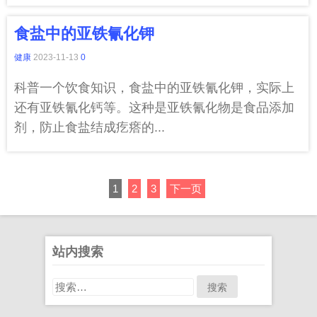
食盐中的亚铁氰化钾
健康
2023-11-13
0
科普一个饮食知识，食盐中的亚铁氰化钾，实际上
还有亚铁氰化钙等。这种是亚铁氰化物是食品添加
剂，防止食盐结成疙瘩的...
PAGE
文
PAGE
PAGE
1
2
3
下一页
章
分
站内搜索
页
搜
索：