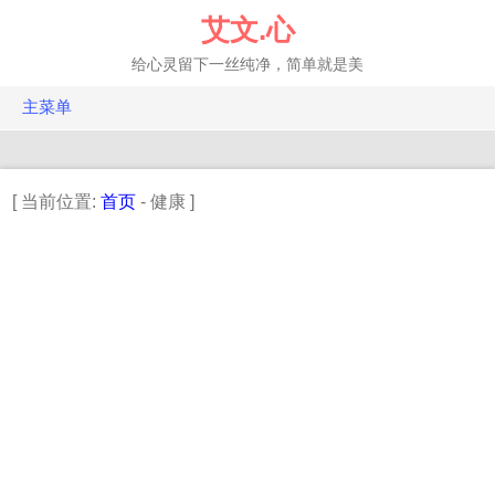
跳
艾文.心
转
至
给心灵留下一丝纯净，简单就是美
正
文
主菜单
FQ.投资
EQ.年轮
[ 当前位置:
首页
- 健康 ]
IQ.科技
HQ.健康
百科
相册
建站