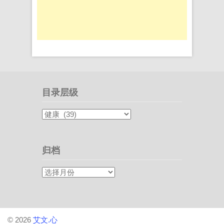
目录层级
目
录
层
级
归档
归
档
© 2026
艾文.心