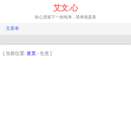
跳
艾文.心
转
至
给心灵留下一丝纯净，简单就是美
正
文
主菜单
FQ.投资
EQ.年轮
[ 当前位置:
首页
- 生意 ]
IQ.科技
HQ.健康
百科
相册
建站