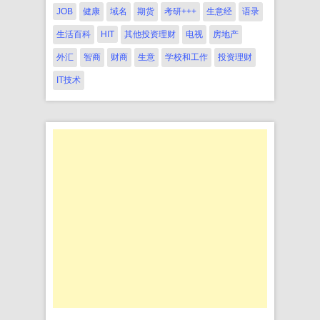
JOB
健康
域名
期货
考研+++
生意经
语录
生活百科
HIT
其他投资理财
电视
房地产
外汇
智商
财商
生意
学校和工作
投资理财
IT技术