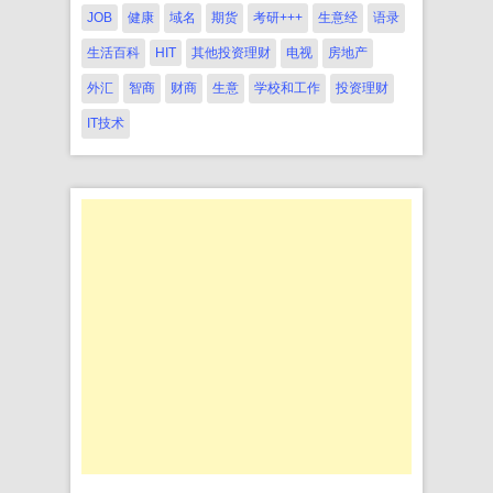
JOB
健康
域名
期货
考研+++
生意经
语录
生活百科
HIT
其他投资理财
电视
房地产
外汇
智商
财商
生意
学校和工作
投资理财
IT技术