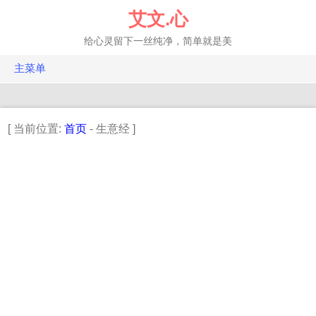
跳
艾文.心
转
至
给心灵留下一丝纯净，简单就是美
正
文
主菜单
FQ.投资
EQ.年轮
[ 当前位置:
首页
- 生意经 ]
IQ.科技
HQ.健康
百科
相册
建站