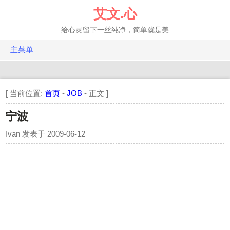
跳
艾文.心
转
至
给心灵留下一丝纯净，简单就是美
正
文
主菜单
FQ.投资
EQ.年轮
[ 当前位置:
首页
-
JOB
- 正文 ]
IQ.科技
宁波
HQ.健康
Ivan
发表于
2009-06-12
百科
相册
建站